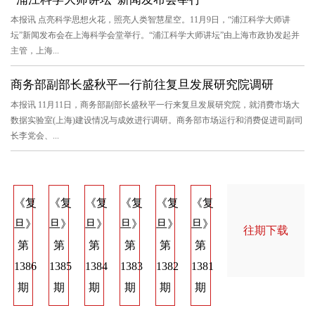
本报讯 点亮科学思想火花，照亮人类智慧星空。11月9日，“浦江科学大师讲
坛”新闻发布会在上海科学会堂举行。“浦江科学大师讲坛”由上海市政协发起并
主管，上海...
商务部副部长盛秋平一行前往复旦发展研究院调研
本报讯 11月11日，商务部副部长盛秋平一行来复旦发展研究院，就消费市场大
数据实验室(上海)建设情况与成效进行调研。商务部市场运行和消费促进司副司
长李党会、...
《复
《复
《复
《复
《复
《复
《复
《复
《
旦》
旦》
旦》
旦》
旦》
旦》
旦》
旦》
旦
往期下载
第
第
第
第
第
第
第
第
第
1386
1385
1384
1383
1382
1381
1374
1373
137
期
期
期
期
期
期
期
期
期