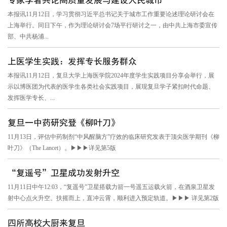
本报讯11月12日，学习贯彻习近平总书记关于城市工作重要论述理论研讨会在
上海举行。同日下午，作为理论研讨会7场平行研讨之一，由中共上海市委宣传
部、中共杨浦...
上医学生实践：发挥专长服务群众
本报讯11月12日，复旦大学上海医学院2024年度学生实践项目分享会举行，展
示以博医团为代表的医学生各类社会实践项目，展现复旦学子紧扣时代命题、
发挥医学专长、...
复旦一中药研究登《柳叶刀》
11月13日，评估中药制剂“中风醒脑方”疗效的临床研究发表于顶尖医学期刊《柳
叶刀》（The Lancet）。▶▶▶详见第5版
“复遥号”卫星成功发射升空
11月11日中午12:03，“复遥号”卫星搭载力箭一号遥五运载火箭，在酒泉卫星发
射中心点火升空。扶摇而上，直冲云霄，顺利进入预定轨道。▶▶▶ 详见第2版
四所高校大厨来复旦