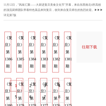
11月12日，“风味汇聚——大厨进复旦美食文化节”开幕，来自东西南北4所高校
的顶流厨师团队带着特色菜品来到复旦，收到来自复旦师生的热烈欢迎。▶▶▶
详见第7版
《复
《复
《复
《复
《复
《复
《复
《复
《
旦》
旦》
旦》
旦》
旦》
旦》
旦》
旦》
旦
往期下载
第
第
第
第
第
第
第
第
第
1386
1385
1384
1383
1382
1381
1374
1373
137
期
期
期
期
期
期
期
期
期
《复
《复
《复
《复
《复
《复
《复
《复
《
1
2
3
4
旦》
旦》
旦》
旦》
旦》
旦》
旦》
旦》
旦
5
6
7
8
第
第
第
第
第
第
第
第
第
1380
1379
1378
1377
1376
1375
1368
1367
136