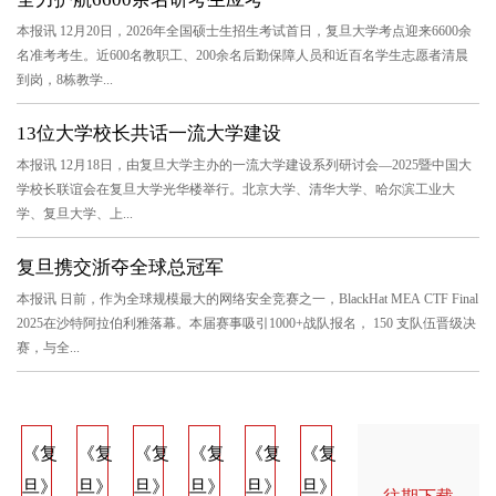
本报讯 12月20日，2026年全国硕士生招生考试首日，复旦大学考点迎来6600余
名准考考生。近600名教职工、200余名后勤保障人员和近百名学生志愿者清晨
到岗，8栋教学...
13位大学校长共话一流大学建设
本报讯 12月18日，由复旦大学主办的一流大学建设系列研讨会—2025暨中国大
学校长联谊会在复旦大学光华楼举行。北京大学、清华大学、哈尔滨工业大
学、复旦大学、上...
复旦携交浙夺全球总冠军
本报讯 日前，作为全球规模最大的网络安全竞赛之一，BlackHat MEA CTF Final
2025在沙特阿拉伯利雅落幕。本届赛事吸引1000+战队报名， 150 支队伍晋级决
赛，与全...
《复
《复
《复
《复
《复
《复
《复
《复
《
旦》
旦》
旦》
旦》
旦》
旦》
旦》
旦》
旦