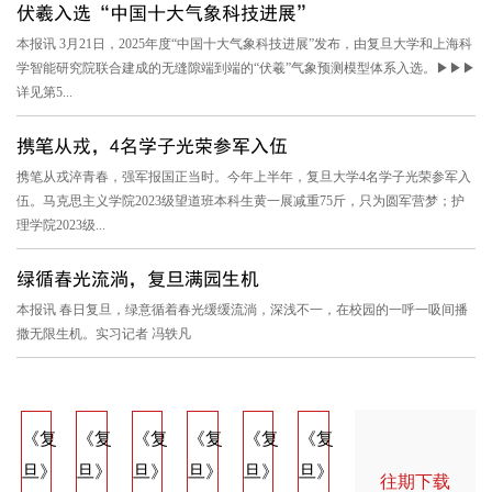
伏羲入选“中国十大气象科技进展”
本报讯 3月21日，2025年度“中国十大气象科技进展”发布，由复旦大学和上海科
学智能研究院联合建成的无缝隙端到端的“伏羲”气象预测模型体系入选。▶▶▶
详见第5...
携笔从戎，4名学子光荣参军入伍
携笔从戎淬青春，强军报国正当时。今年上半年，复旦大学4名学子光荣参军入
伍。马克思主义学院2023级望道班本科生黄一展减重75斤，只为圆军营梦；护
理学院2023级...
绿循春光流淌，复旦满园生机
本报讯 春日复旦，绿意循着春光缓缓流淌，深浅不一，在校园的一呼一吸间播
撒无限生机。实习记者 冯轶凡
《复
《复
《复
《复
《复
《复
《复
《复
《
旦》
旦》
旦》
旦》
旦》
旦》
旦》
旦》
旦
往期下载