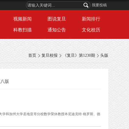
我要投稿
视频新闻
图说复旦
新闻排行
科教扫描
通知公告
文化校历
首页
复旦校报
《复旦》第1230期
头版
第八版
哈佛大学和加州大学圣地亚哥分校数学荣休教授本尼迪克特·格罗斯、德