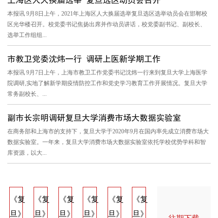
本报讯 9月8日上午，2021年上海区人大换届选举复旦选区选举动员会在邯郸校
区光华楼召开。校党委书记焦扬出席并作动员讲话，校党委副书记、副校长、
选举工作组组...
市教卫党委沈炜一行 调研上医新学期工作
本报讯 9月7日上午，上海市教卫工作党委书记沈炜一行来到复旦大学上海医学
院调研,实地了解新学期疫情防控工作和党史学习教育工作开展情况。复旦大学
常务副校长、...
副市长宗明调研复旦大学消费市场大数据实验室
在商务部和上海市的支持下，复旦大学于2020年9月在国内率先成立消费市场大
数据实验室。一年来，复旦大学消费市场大数据实验室依托学校优势学科和智
库资源，以大...
《复
《复
《复
《复
《复
《复
《复
《复
《
旦》
旦》
旦》
旦》
旦》
旦》
旦》
旦》
旦