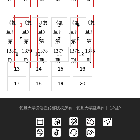
《复
《复
《复
《复
《复
《复
《复
《复
《
1
2
3
4
旦》
旦》
旦》
旦》
旦》
旦》
旦》
旦》
旦
5
6
7
8
第
第
第
第
第
第
第
第
第
1380
1379
1378
1377
1376
1375
1368
1367
136
9
10
11
12
期
期
期
期
期
期
期
期
期
13
14
15
16
17
18
19
20
复旦大学党委宣传部版权所有，复旦大学融媒体中心维护