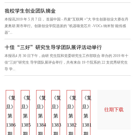
我校学生创业团队摘金
本报讯2019 年 5 月 7 日， 首届中国 - 丹麦“互联网 +”大 学生创新创业大赛在丹
麦奥胡 斯市举行。创新创业学院选派的 “机器嗅觉芯片 -VOCs 纳米智 能传感
器”...
十佳“三好”研究生导学团队展评活动举行
本报讯4 月 30 日下午，由研 究生院和党委研究生工作部联合 举办的 2019 年十
佳“三好”研究生 导学团队展评会举行，共有来自 19 个院系的 22 支优秀研究生
导 学...
《复
《复
《复
《复
《复
《复
《复
《复
《
旦》
旦》
旦》
旦》
旦》
旦》
旦》
旦》
旦
往期下载
第
第
第
第
第
第
第
第
第
1386
1385
1384
1383
1382
1381
1374
1373
137
期
期
期
期
期
期
期
期
期