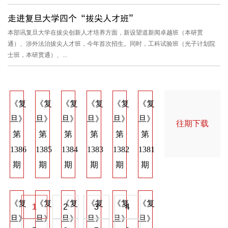
走进复旦大学四个“拔尖人才班”
本部讯复旦大学在拔尖创新人才培养方面，新设望道新闻卓越班（本研贯
通）、涉外法治拔尖人才班，今年首次招生。同时，工科试验班（光子计划院
士班，本研贯通）、...
《复
《复
《复
《复
《复
《复
《复
《复
《
旦》
旦》
旦》
旦》
旦》
旦》
旦》
旦》
旦
往期下载
第
第
第
第
第
第
第
第
第
1386
1385
1384
1383
1382
1381
1374
1373
137
期
期
期
期
期
期
期
期
期
《复
《复
《复
《复
《复
《复
《复
《复
《
1
2
3
4
旦》
旦》
旦》
旦》
旦》
旦》
旦》
旦》
旦