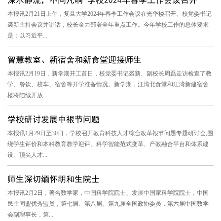
本报讯2月21日上午，复旦大学2024年春季工作会议在光华楼召开。校党委书记
裘新主持会议并讲话，校长金力部署全年重点工作。今年学校工作的总体要求
是：以习近平...
智慧教室、新宿舍和新食堂迎接师生
本报讯2月19日，新学期开工首日，校党委书记裘新、副校长周磊走访检查了教
学、餐饮、校车、宿舍等开学准备情况。新学期，江湾北食堂和江湾新建宿舍
楼将陆续开放...
学校研讨发展中裉节问题
本报讯1月29日至30日，学校召开教育科技人才综合改革裉节问题专题研讨会,围
绕学生评价和本科教育教学迎评、科学智能范式变革、产教融合平台和体系建
设、顶尖人才...
师生深切缅怀胡和生院士
本报讯2月2日，著名数学家，中国科学院院士、发展中国家科学院院士，中国
民主同盟优秀盟员，第七届、第八届、第九届全国政协委员，第六届中国数学
会副理事长，第...