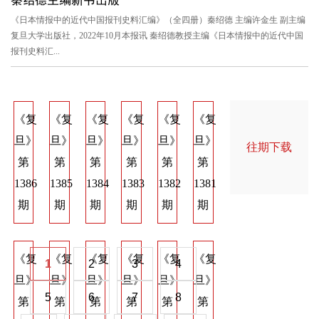
《日本情报中的近代中国报刊史料汇编》（全四册）秦绍德 主编许金生 副主编
复旦大学出版社，2022年10月本报讯 秦绍德教授主编《日本情报中的近代中国
报刊史料汇...
《复
《复
《复
《复
《复
《复
《复
《复
《
旦》
旦》
旦》
旦》
旦》
旦》
旦》
旦》
旦
往期下载
第
第
第
第
第
第
第
第
第
1386
1385
1384
1383
1382
1381
1374
1373
137
期
期
期
期
期
期
期
期
期
《复
《复
《复
《复
《复
《复
《复
《复
《
1
2
3
4
旦》
旦》
旦》
旦》
旦》
旦》
旦》
旦》
旦
5
6
7
8
第
第
第
第
第
第
第
第
第