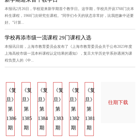
本报讯2月26日，学校迎来新学期首个教学日。这学期，学校共开设3768门次本
科生课程，1960门次研究生课程。“同学们今天的状态非常好，比我想象中还要
好。”计算...
学校再添市级一流课程 29门课程入选
本报讯日前，上海市教育委员会发布了《上海市教育委员会关于公布2023年度
上海高校市级一流本科课程认定结果的通知》，复旦大学历史学系孙遇洲为课
程负责人的《中...
《复
《复
《复
《复
《复
《复
《复
《复
《
旦》
旦》
旦》
旦》
旦》
旦》
旦》
旦》
旦
往期下载
第
第
第
第
第
第
第
第
第
1386
1385
1384
1383
1382
1381
1374
1373
137
期
期
期
期
期
期
期
期
期