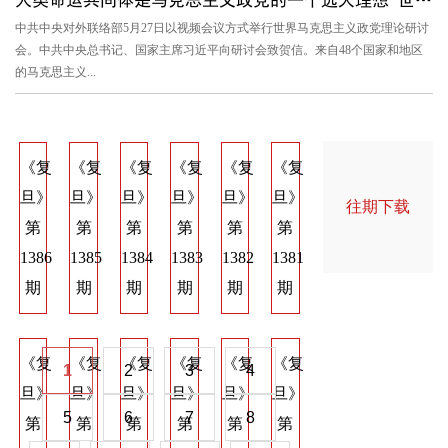
中共中央对外联络部5月27日以视频会议方式举行世界马克思主义政党理论研讨
会。中共中央总书记、国家主席习近平向研讨会致贺信。来自48个国家和地区
的马克思主义...
《复
《复
《复
《复
《复
《复
《复
《复
《
旦》
旦》
旦》
旦》
旦》
旦》
旦》
旦》
旦
往期下载
第
第
第
第
第
第
第
第
第
1386
1385
1384
1383
1382
1381
1374
1373
137
期
期
期
期
期
期
期
期
期
《复
《复
《复
《复
《复
《复
《复
《复
《
1
2
3
4
旦》
旦》
旦》
旦》
旦》
旦》
旦》
旦》
旦
5
6
7
8
第
第
第
第
第
第
第
第
第