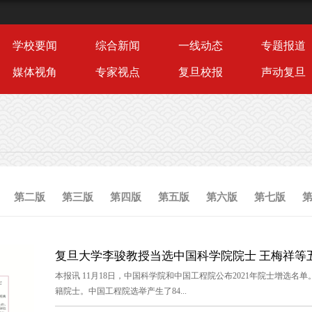
学校要闻
综合新闻
一线动态
专题报道
媒体视角
专家视点
复旦校报
声动复旦
第二版
第三版
第四版
第五版
第六版
第七版
复旦大学李骏教授当选中国科学院院士 王梅祥等五
本报讯 11月18日，中国科学院和中国工程院公布2021年院士增选名
籍院士。中国工程院选举产生了84...