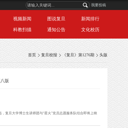
我要投稿
视频新闻
图说复旦
新闻排行
科教扫描
通知公告
文化校历
首页
复旦校报
《复旦》第1276期
头版
第八版
远，复旦大学博士生讲师团与“星火”党员志愿服务队结合即将上映