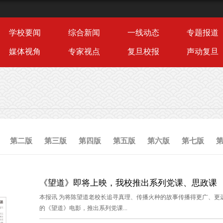
学校要闻
综合新闻
一线动态
专题报道
媒体视角
专家视点
复旦校报
声动复旦
第二版
第三版
第四版
第五版
第六版
第七版
《望道》即将上映，我校推出系列党课、思政课
本报讯 为将陈望道老校长追寻真理、传播火种的故事传播得更广、更
的《望道》电影，推出系列党课...