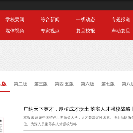
学校要闻
综合新闻
一线动态
专题报道
媒体视角
专家视点
复旦校报
声动复旦
头版
第二版
第三版
第四 五版
第六版
第七版
第八
广纳天下英才，厚植成才沃土 落实人才强校战略 博
本报讯 建设中国特色世界顶尖大学，人才是决定性因素。博士后队伍
位。为深入贯彻落实人才强校战略...