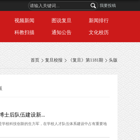
我要投稿
视频新闻
图说复旦
新闻排行
科教扫描
通知公告
文化校历
首页
复旦校报
《复旦》第1181期
头版
版
士后队伍建设新...
是学校科技创新的生力军，在学校人才队伍体系建设中占有重要地