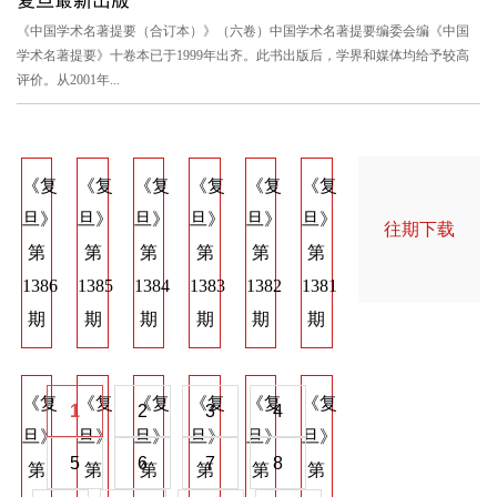
《中国学术名著提要（合订本）》（六卷）中国学术名著提要编委会编《中国
学术名著提要》十卷本已于1999年出齐。此书出版后，学界和媒体均给予较高
评价。从2001年...
《复
《复
《复
《复
《复
《复
《复
《复
《
旦》
旦》
旦》
旦》
旦》
旦》
旦》
旦》
旦
往期下载
第
第
第
第
第
第
第
第
第
1386
1385
1384
1383
1382
1381
1374
1373
137
期
期
期
期
期
期
期
期
期
《复
《复
《复
《复
《复
《复
《复
《复
《
1
2
3
4
旦》
旦》
旦》
旦》
旦》
旦》
旦》
旦》
旦
5
6
7
8
第
第
第
第
第
第
第
第
第