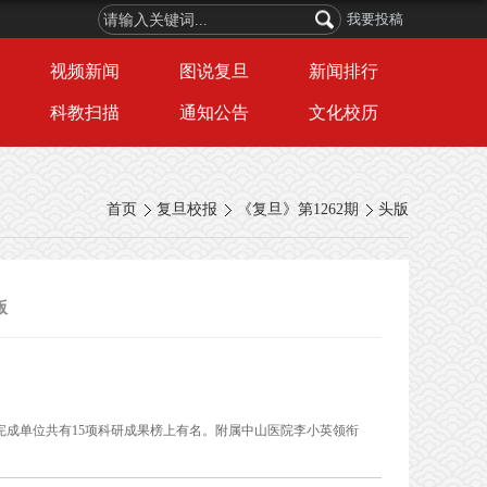
我要投稿
视频新闻
图说复旦
新闻排行
科教扫描
通知公告
文化校历
首页
复旦校报
《复旦》第1262期
头版
版
一完成单位共有15项科研成果榜上有名。附属中山医院李小英领衔