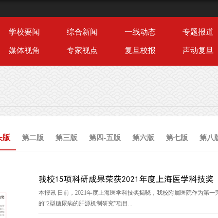
学校要闻
综合新闻
一线动态
专题报道
媒体视角
专家视点
复旦校报
声动复旦
头版
第二版
第三版
第四-五版
第六版
第七版
第八
我校15项科研成果荣获2021年度上海医学科技奖
本报讯 日前，2021年度上海医学科技奖揭晓，我校附属医院作为第
的“2型糖尿病的肝源机制研究”项目...