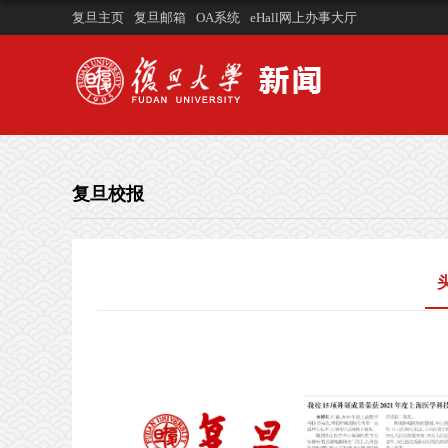
复旦主页
复旦邮箱
OA系统
eHall网上办事大厅
复旦校报