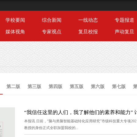
学校要闻
综合新闻
一线动态
专题报道
媒体视角
专家视点
复旦校报
声动复旦
第二版
第三版
第四版
第五版
第六版
第七版
“我信任这里的人们，我了解他们的素养和能力” 计
本报讯 日前，“脑与类脑智能基础转化应用研究”市级科技重大专项2
教授的身份正式全职加盟我校的...