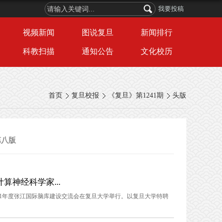
我要投稿
视频新闻
图说复旦
新闻排行
科教扫描
通知公告
文化校历
首页
复旦校报
《复旦》第1241期
头版
第八版
算神经科学家...
021年度张江国际脑库建设交流会在复旦大学举行。以复旦大学特聘