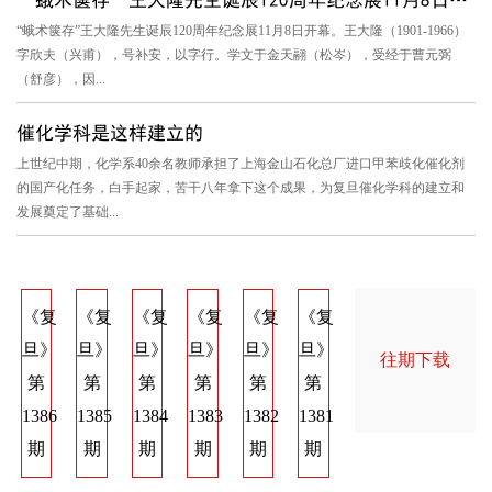
“蛾术箧存”王大隆先生诞辰120周年纪念展11月8日开幕。王大隆（1901-1966）
字欣夫（兴甫），号补安，以字行。学文于金天翮（松岑），受经于曹元弼
（舒彦），因...
催化学科是这样建立的
上世纪中期，化学系40余名教师承担了上海金山石化总厂进口甲苯歧化催化剂
的国产化任务，白手起家，苦干八年拿下这个成果，为复旦催化学科的建立和
发展奠定了基础...
《复
《复
《复
《复
《复
《复
《复
《复
《
旦》
旦》
旦》
旦》
旦》
旦》
旦》
旦》
旦
往期下载
第
第
第
第
第
第
第
第
第
1386
1385
1384
1383
1382
1381
1374
1373
137
期
期
期
期
期
期
期
期
期