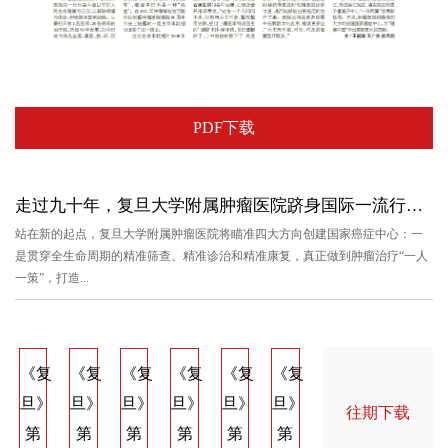
PDF下载
走过九十年，复旦大学附属肿瘤医院跻身国际一流行列 对接健康中...
站在新的起点，复旦大学附属肿瘤医院将瞄准四大方向创建国家癌症中心：一
是贯穿全生命周期的精准筛查、精准诊治和精准康复，真正做到肿瘤治疗“一人
一策”，打造...
《复
《复
《复
《复
《复
《复
《复
《复
《
旦》
旦》
旦》
旦》
旦》
旦》
旦》
旦》
旦
往期下载
第
第
第
第
第
第
第
第
第