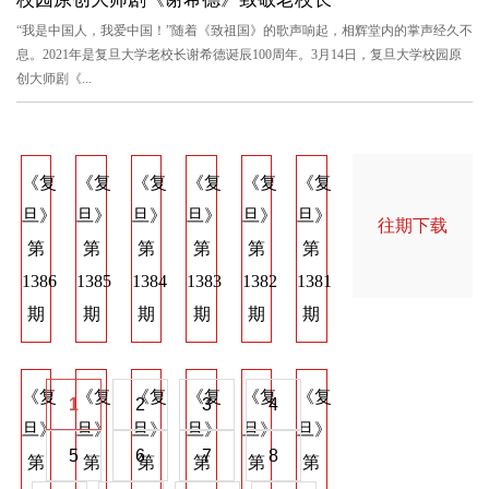
“我是中国人，我爱中国！”随着《致祖国》的歌声响起，相辉堂内的掌声经久不
息。2021年是复旦大学老校长谢希德诞辰100周年。3月14日，复旦大学校园原
创大师剧《...
《复
《复
《复
《复
《复
《复
《复
《复
《
旦》
旦》
旦》
旦》
旦》
旦》
旦》
旦》
旦
往期下载
第
第
第
第
第
第
第
第
第
1386
1385
1384
1383
1382
1381
1374
1373
137
期
期
期
期
期
期
期
期
期
《复
《复
《复
《复
《复
《复
《复
《复
《
1
2
3
4
旦》
旦》
旦》
旦》
旦》
旦》
旦》
旦》
旦
5
6
7
8
第
第
第
第
第
第
第
第
第