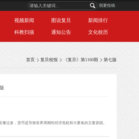
我要投稿
视频新闻
图说复旦
新闻排行
科教扫描
通知公告
文化校历
首页
复旦校报
《复旦》第1160期
第七版
版
应量过多，货币是导致世界周期性经济危机和大萧条的主要原因。