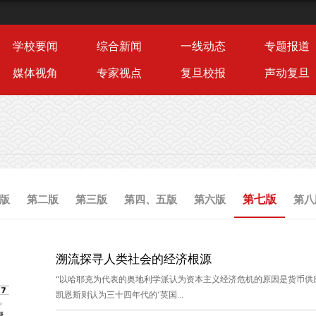
学校要闻
综合新闻
一线动态
专题报道
媒体视角
专家视点
复旦校报
声动复旦
第七版
版
第二版
第三版
第四、五版
第六版
第八
溯流探寻人类社会的经济根源
“以哈耶克为代表的奥地利学派认为资本主义经济危机的原因是货币供
凯恩斯则认为三十四年代的‘英国...