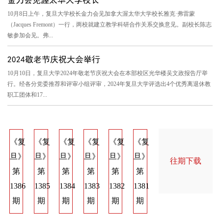
10月8日上午，复旦大学校长金力会见加拿大渥太华大学校长雅克·弗雷蒙
（Jacques Fremont）一行，两校就建立教学科研合作关系交换意见。副校长陈志
敏参加会见。弗...
2024敬老节庆祝大会举行
10月10日，复旦大学2024年敬老节庆祝大会在本部校区光华楼吴文政报告厅举
行。经各分党委推荐和评审小组评审，2024年复旦大学评选出4个优秀离退休教
职工团体和17...
《复
《复
《复
《复
《复
《复
《复
《复
《
旦》
旦》
旦》
旦》
旦》
旦》
旦》
旦》
旦
往期下载
第
第
第
第
第
第
第
第
第
1386
1385
1384
1383
1382
1381
1374
1373
137
期
期
期
期
期
期
期
期
期