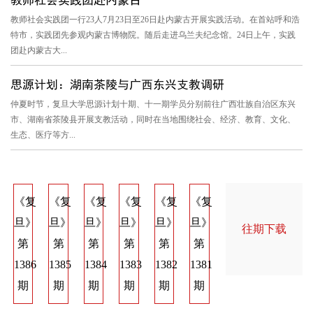
教师社会实践团一行23人7月23日至26日赴内蒙古开展实践活动。在首站呼和浩
特市，实践团先参观内蒙古博物院。随后走进乌兰夫纪念馆。24日上午，实践
团赴内蒙古大...
思源计划：湖南茶陵与广西东兴支教调研
仲夏时节，复旦大学思源计划十期、十一期学员分别前往广西壮族自治区东兴
市、湖南省茶陵县开展支教活动，同时在当地围绕社会、经济、教育、文化、
生态、医疗等方...
《复
《复
《复
《复
《复
《复
《复
《复
《
旦》
旦》
旦》
旦》
旦》
旦》
旦》
旦》
旦
往期下载
第
第
第
第
第
第
第
第
第
1386
1385
1384
1383
1382
1381
1374
1373
137
期
期
期
期
期
期
期
期
期