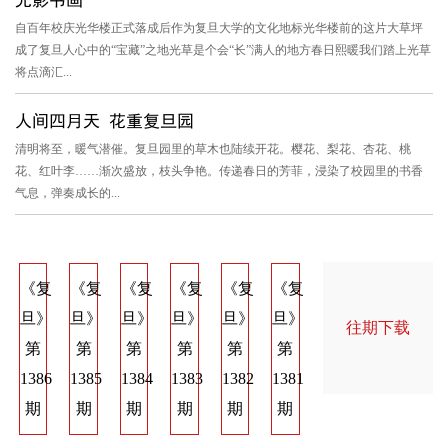
自百年校庆光华楼正式落成后作为复旦大学的文化地标光华楼前的这片大草坪
成了复旦人心中的“宝藏”之地光草是个会“长”满人的地方春日熙暖我们踏上光草
将点滴汇...
人间四月天 花重复旦园
清明将至，暖气潜催。复旦园里的草木也陆续开花。樱花、梨花、杏花、桃
花、红叶李……渐次盛放，枝头争艳。传递春日的芳菲，浸染了校园里的书香
气息，弹奏成长的...
《复
《复
《复
《复
《复
《复
《复
《复
《
旦》
旦》
旦》
旦》
旦》
旦》
旦》
旦》
旦
往期下载
第
第
第
第
第
第
第
第
第
1386
1385
1384
1383
1382
1381
1374
1373
137
期
期
期
期
期
期
期
期
期