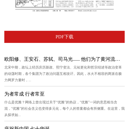
PDF下载
欧阳修、王安石、苏轼、司马光...... 他们为了黄河流向吵翻了天
北宋中期，政坛上经历庆历新政、熙宁变法、元祐更化和哲宗绍述等政治变革
的动荡时期，各个集团为了政治问题互相攻讦。因此，水火不相容的两派在极
力网罗力量时，...
为者常成 行者常至
什么是优雅？网络上曾出现过关于“优雅”的热议，“优雅”一词的意思相当含
混，“优雅”的社会含义也变得多元化，每个人的答案都会有所侧重。在这里，我
从探求如...
庆祝新中国 七十华诞