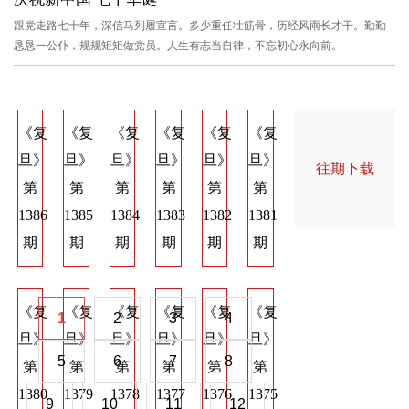
跟党走路七十年，深信马列履宣言。多少重任壮筋骨，历经风雨长才干。勤勤
恳恳一公仆，规规矩矩做党员。人生有志当自律，不忘初心永向前。
《复
《复
《复
《复
《复
《复
《复
《复
《
旦》
旦》
旦》
旦》
旦》
旦》
旦》
旦》
旦
往期下载
第
第
第
第
第
第
第
第
第
1386
1385
1384
1383
1382
1381
1374
1373
137
期
期
期
期
期
期
期
期
期
《复
《复
《复
《复
《复
《复
《复
《复
《
1
2
3
4
旦》
旦》
旦》
旦》
旦》
旦》
旦》
旦》
旦
5
6
7
8
第
第
第
第
第
第
第
第
第
1380
1379
1378
1377
1376
1375
1368
1367
136
9
10
11
12