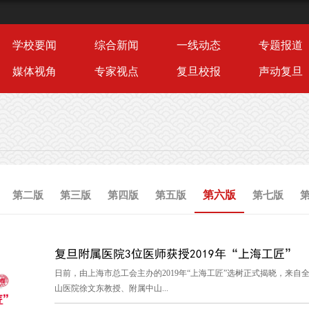
学校要闻
综合新闻
一线动态
专题报道
媒体视角
专家视点
复旦校报
声动复旦
第六版
第二版
第三版
第四版
第五版
第七版
复旦附属医院3位医师获授2019年“上海工匠”
日前，由上海市总工会主办的2019年“上海工匠”选树正式揭晓，来自全
山医院徐文东教授、附属中山...