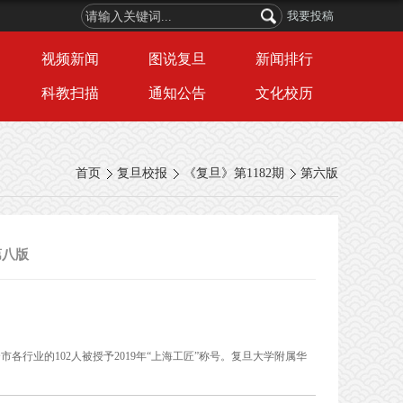
我要投稿
视频新闻
图说复旦
新闻排行
科教扫描
通知公告
文化校历
首页
复旦校报
《复旦》第1182期
第六版
第八版
市各行业的102人被授予2019年“上海工匠”称号。复旦大学附属华