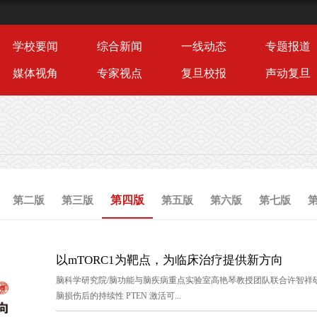
学校要闻
综合新闻
一线动态
专题报道
媒体视角
专家视点
复旦校报
声动复旦
第四版
第二版
第三版
第五版
第六版
第七版
以mTORC1为靶点，为临床治疗提供新方向
脑科学研究院/脑功能与脑疾病重点实验室高艳琴教授团队联合许智祥研究员团队
脑损伤后的持续性 PTEN 激活可...