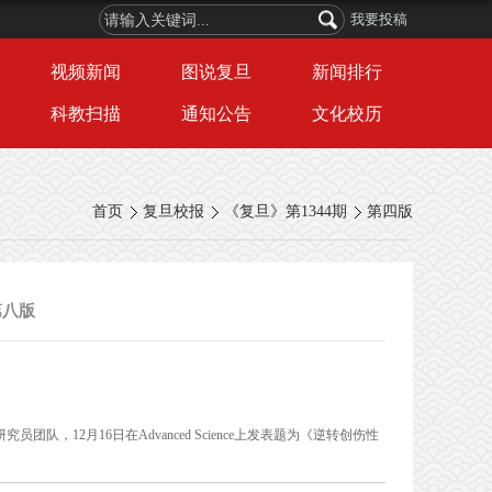
我要投稿
视频新闻
图说复旦
新闻排行
科教扫描
通知公告
文化校历
首页
复旦校报
《复旦》第1344期
第四版
第八版
，12月16日在Advanced Science上发表题为《逆转创伤性