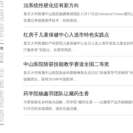
治系统性硬化症有新方向
复旦大学附属中山医院杨骥教授团队12月17日在Advanced Scie
究通过单细胞测序技术，绘制系统...
红房子儿童保健中心入选市特色实践点
复旦大学附属妇产科医院儿童保健中心近日入选上海市首批儿童友好特
疗服务类”实践点。在黄荷凤院...
中山医院斩获技能教学赛道全国二等奖
复旦大学附属中山医院急诊科蔡晓琳医生近日以“快速诱导气管插管”
脱颖而出，获得2024年中国医师...
药学院杨鑫羽团队让藏药生香
为贯彻落实乡村振兴战略，药学院“藏药生香——以藏香产品升级赋能
行详尽的实地调研。项目在激活藏...