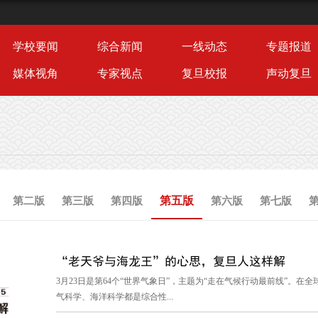
学校要闻
综合新闻
一线动态
专题报道
媒体视角
专家视点
复旦校报
声动复旦
第五版
第二版
第三版
第四版
第六版
第七版
“老天爷与海龙王”的心思，复旦人这样解
3月23日是第64个“世界气象日”，主题为“走在气候行动最前线”。
气科学、海洋科学都是综合性...