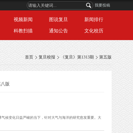
我要投稿
视频新闻
图说复旦
新闻排行
科教扫描
通知公告
文化校历
首页
复旦校报
《复旦》第1313期
第五版
第八版
在全球气候变化日益严峻的当下，针对大气与海洋的研究愈发重要。大