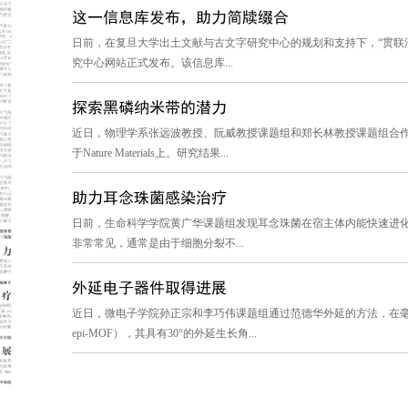
这一信息库发布，助力简牍缀合
日前，在复旦大学出土文献与古文字研究中心的规划和支持下，“贯联
究中心网站正式发布。该信息库...
探索黑磷纳米带的潜力
近日，物理学系张远波教授、阮威教授课题组和郑长林教授课题组合
于Nature Materials上。研究结果...
助力耳念珠菌感染治疗
日前，生命科学学院黄广华课题组发现耳念珠菌在宿主体内能快速进
非常常见，通常是由于细胞分裂不...
外延电子器件取得进展
近日，微电子学院孙正宗和李巧伟课题组通过范德华外延的方法，在毫
epi-MOF），其具有30°的外延生长角...