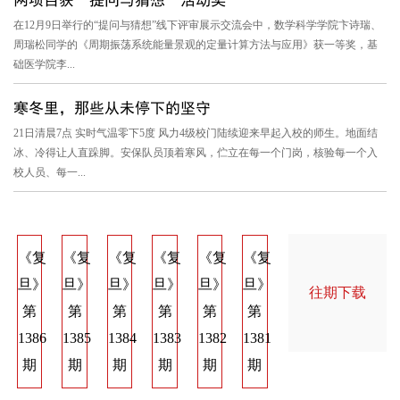
在12月9日举行的“提问与猜想”线下评审展示交流会中，数学科学学院卞诗瑞、
周瑞松同学的《周期振荡系统能量景观的定量计算方法与应用》获一等奖，基
础医学院李...
寒冬里，那些从未停下的坚守
21日清晨7点 实时气温零下5度 风力4级校门陆续迎来早起入校的师生。地面结
冰、冷得让人直跺脚。安保队员顶着寒风，伫立在每一个门岗，核验每一个入
校人员、每一...
《复
《复
《复
《复
《复
《复
《复
《复
《
旦》
旦》
旦》
旦》
旦》
旦》
旦》
旦》
旦
往期下载
第
第
第
第
第
第
第
第
第
1386
1385
1384
1383
1382
1381
1374
1373
137
期
期
期
期
期
期
期
期
期