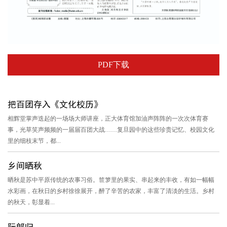
PDF下载
把百团存入《文化校历》
相辉堂掌声迭起的一场场大师讲座，正大体育馆加油声阵阵的一次次体育赛
事，光草笑声频频的一届届百团大战……复旦园中的这些珍贵记忆、校园文化
里的细枝末节，都...
乡间晒秋
晒秋是苏中平原传统的农事习俗。笸箩里的果实、串起来的丰收，有如一幅幅
水彩画，在秋日的乡村徐徐展开，醉了辛苦的农家，丰富了清淡的生活。乡村
的秋天，彰显着...
阮郎归