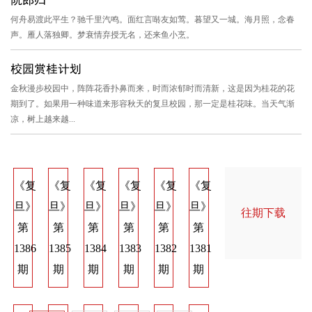
何舟易渡此平生？驰千里汽鸣。面红言啭友如莺。暮望又一城。海月照，念春
声。雁人落独卿。梦衰情弃授无名，还来鱼小烹。
校园赏桂计划
金秋漫步校园中，阵阵花香扑鼻而来，时而浓郁时而清新，这是因为桂花的花
期到了。如果用一种味道来形容秋天的复旦校园，那一定是桂花味。当天气渐
凉，树上越来越...
《复
《复
《复
《复
《复
《复
《复
《复
《
旦》
旦》
旦》
旦》
旦》
旦》
旦》
旦》
旦
往期下载
第
第
第
第
第
第
第
第
第
1386
1385
1384
1383
1382
1381
1374
1373
137
期
期
期
期
期
期
期
期
期