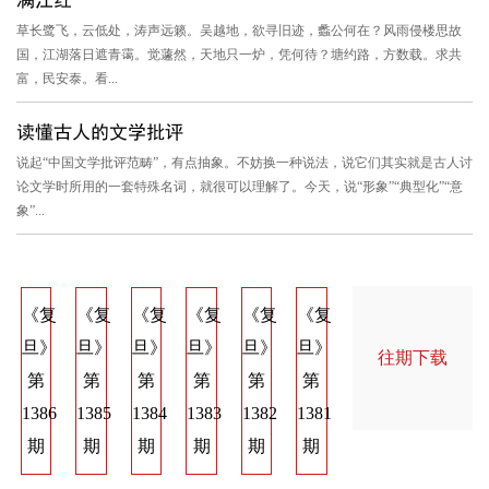
草长鹭飞，云低处，涛声远籁。吴越地，欲寻旧迹，蠡公何在？风雨侵楼思故
国，江湖落日遮青霭。觉蘧然，天地只一炉，凭何待？塘约路，方数载。求共
富，民安泰。看...
读懂古人的文学批评
说起“中国文学批评范畴”，有点抽象。不妨换一种说法，说它们其实就是古人讨
论文学时所用的一套特殊名词，就很可以理解了。今天，说“形象”“典型化”“意
象”...
《复
《复
《复
《复
《复
《复
《复
《复
《
旦》
旦》
旦》
旦》
旦》
旦》
旦》
旦》
旦
往期下载
第
第
第
第
第
第
第
第
第
1386
1385
1384
1383
1382
1381
1374
1373
137
期
期
期
期
期
期
期
期
期