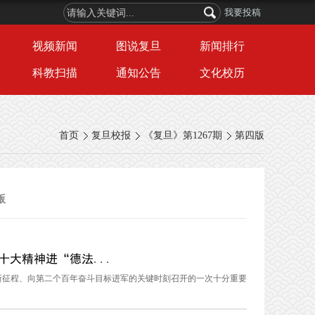
我要投稿
视频新闻
图说复旦
新闻排行
科教扫描
通知公告
文化校历
首页
复旦校报
《复旦》第1267期
第四版
版
大精神进“德法...
新征程、向第二个百年奋斗目标进军的关键时刻召开的一次十分重要