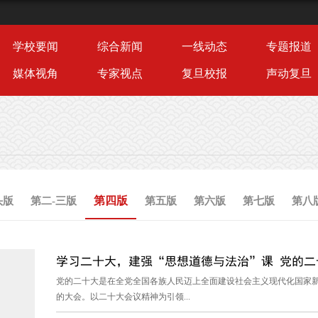
学校要闻
综合新闻
一线动态
专题报道
媒体视角
专家视点
复旦校报
声动复旦
第四版
头版
第二-三版
第五版
第六版
第七版
第八
学习二十大，建强“思想道德与法治”课 党的二十
党的二十大是在全党全国各族人民迈上全面建设社会主义现代化国家
的大会。以二十大会议精神为引领...