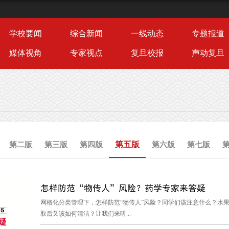
学校要闻
综合新闻
一线动态
专题报道
媒体视角
专家视点
复旦校报
声动复旦
第五版
第二版
第三版
第四版
第六版
第七版
怎样防范“物传人”风险？药学专家来答疑
网格化分类管理下，怎样防范“物传人”风险？同学们该注意什么？水
取后又该如何清洁？让我们来听...