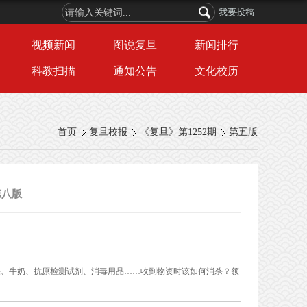
我要投稿
视频新闻
图说复旦
新闻排行
科教扫描
通知公告
文化校历
首页
复旦校报
《复旦》第1252期
第五版
第八版
果、牛奶、抗原检测试剂、消毒用品……收到物资时该如何消杀？领