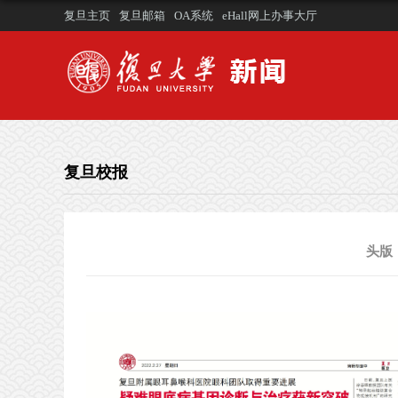
复旦主页
复旦邮箱
OA系统
eHall网上办事大厅
复旦校报
头版