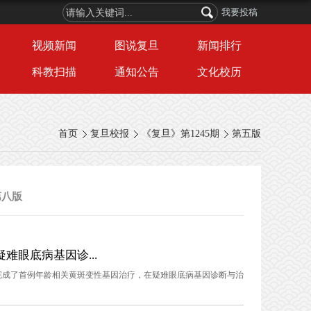
我要投稿
视频新闻
图说复旦
新闻排行
科教扫描
通知公告
文化校历
首页
复旦校报
《复旦》第1245期
第五版
第八版
难眼底病基因诊...
完成了首例年龄相关黄斑变性基因治疗，在疑难眼底病基因诊断与治