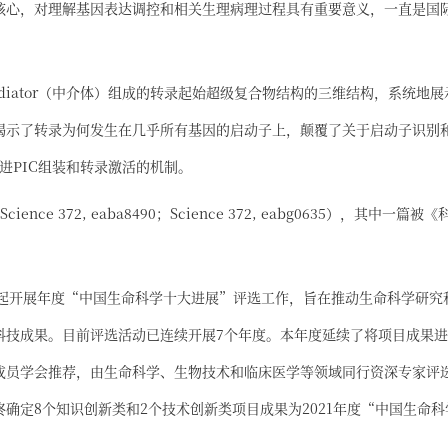
核心，对理解基因表达调控和相关生理病理过程具有重要意义，一直是国
diator（中介体）组成的转录起始超级复合物结构的三维结构，系统地展
揭示了转录为何发生在几乎所有基因的启动子上，颠覆了关于启动子识别
促进PIC组装和转录激活的机制。
 372, eaba8490；Science 372, eabg0635），其中一篇被《
。
年起开展年度“中国生命科学十大进展”评选工作，旨在推动生命科学研究
科技成果。目前评选活动已连续开展7个年度。本年度延续了将项目成果
成员学会推荐，由生命科学、生物技术和临床医学等领域同行资深专家评
确定8个知识创新类和2个技术创新类项目成果为2021年度“中国生命科