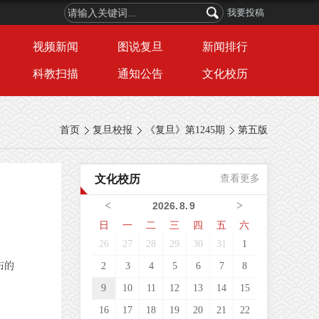
我要投稿
视频新闻
图说复旦
新闻排行
科教扫描
通知公告
文化校历
首页
复旦校报
《复旦》第1245期
第五版
文化校历
查看更多
<
>
2026
.
8
.
9
日
一
二
三
四
五
六
26
27
28
29
30
31
1
布的
2
3
4
5
6
7
8
9
10
11
12
13
14
15
16
17
18
19
20
21
22