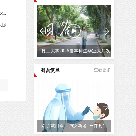
少年
大提
复旦大学2026届本科生毕业大片发...
图说复旦
查看更多
除了戴口罩，防疫新老“三件套”...