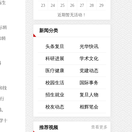
际生
23
24
25
26
27
28
29
近期暂无活动！
示转
新闻分类
和转
头条复旦
光华快讯
科研进展
学术文化
科
医疗健康
党建动态
校园生活
国际事务
和技
招生就业
复旦人物
进行
校友动态
相辉笔会
选，
学十
推荐视频
查看更多