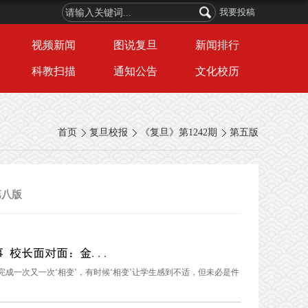
我要投稿
视频新闻
图说复旦
新闻排行
科教扫描
通知公告
文化校历
首页
复旦校报
《复旦》第1242期
第五版
第八版
校长面对面：金...
成一次又一次‘相变’，有时候‘相变’让学生感到不适，但未必是件