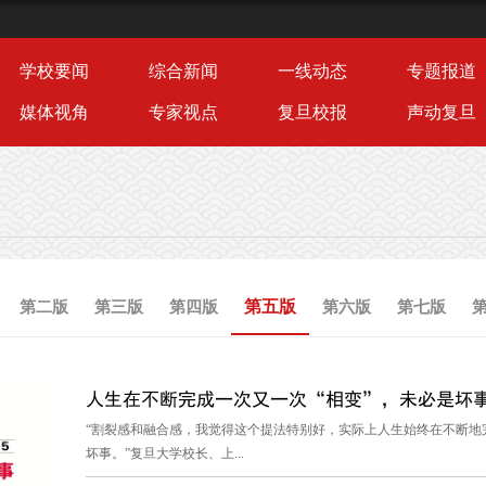
学校要闻
综合新闻
一线动态
专题报道
媒体视角
专家视点
复旦校报
声动复旦
第五版
第二版
第三版
第四版
第六版
第七版
人生在不断完成一次又一次“相变”，未必是坏事 
“割裂感和融合感，我觉得这个提法特别好，实际上人生始终在不断地完
坏事。”复旦大学校长、上...