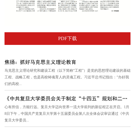
PDF下载
焦扬：抓好马克思主义理论教育
马克思主义理论研究和建设工程（以下简称“工程”）是党的思想理论建设的基础
工程、战略工程，也是高校铸魂育人的灵魂工程。习近平总书记指出：“办好我
们的高校...
《中共复旦大学委员会关于制定“十四五”规划和二〇三五年远景目...
心有所信，方能行远。复旦大学迈向世界一流大学前列的新征程正在开启。1月
8日下午，中国共产党复旦大学第十五届委员会第八次全体会议审议通过《中共
复旦大学委员...