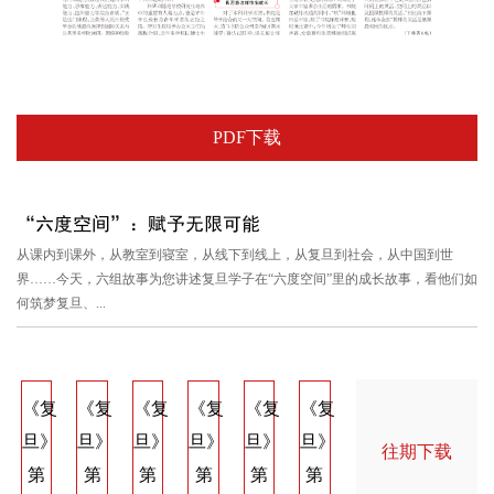
PDF下载
“六度空间”：赋予无限可能
从课内到课外，从教室到寝室，从线下到线上，从复旦到社会，从中国到世
界……今天，六组故事为您讲述复旦学子在“六度空间”里的成长故事，看他们如
何筑梦复旦、...
《复
《复
《复
《复
《复
《复
《复
《复
《
旦》
旦》
旦》
旦》
旦》
旦》
旦》
旦》
旦
往期下载
第
第
第
第
第
第
第
第
第