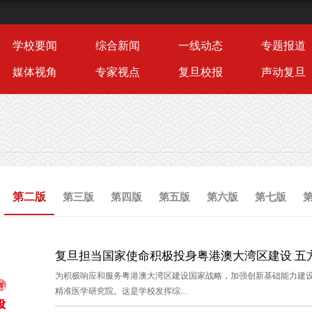
学校要闻
综合新闻
一线动态
专题报道
媒体视角
专家视点
复旦校报
声动复旦
第二版
第三版
第四版
第五版
第六版
第七版
复旦担当国家使命积极投身粤港澳大湾区建设 五方
为积极响应和服务粤港澳大湾区建设国家战略，加强创新基础能力建
精准医学研究院。这是学校发挥综...