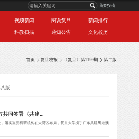
我要投稿
视频新闻
图说复旦
新闻排行
科教扫描
通知公告
文化校历
首页
复旦校报
《复旦》第1199期
第二版
第八版
共同签署《共建...
设，落实重要科研机构在大湾区布局，复旦大学携手广东共建粤港澳