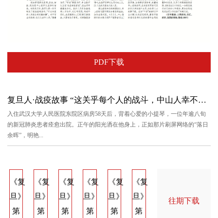
PDF下载
复旦人·战疫故事 “这关乎每个人的战斗，中山人幸不辱使命”
入住武汉大学人民医院东院区病房58天后，背着心爱的小提琴，一位年逾八旬
的新冠肺炎患者痊愈出院。正午的阳光洒在他身上，正如那片刷屏网络的“落日
余晖”，明艳...
《复
《复
《复
《复
《复
《复
《复
《复
《
旦》
旦》
旦》
旦》
旦》
旦》
旦》
旦》
旦
往期下载
第
第
第
第
第
第
第
第
第