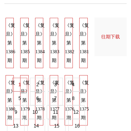
《复
《复
《复
《复
《复
《复
《复
《复
《
旦》
旦》
旦》
旦》
旦》
旦》
旦》
旦》
旦
往期下载
第
第
第
第
第
第
第
第
第
1386
1385
1384
1383
1382
1381
1374
1373
137
期
期
期
期
期
期
期
期
期
《复
《复
《复
《复
《复
《复
《复
《复
《
1
2
3
4
旦》
旦》
旦》
旦》
旦》
旦》
旦》
旦》
旦
5
6
7
8
第
第
第
第
第
第
第
第
第
1380
1379
1378
1377
1376
1375
1368
1367
136
9
10
11
12
期
期
期
期
期
期
期
期
期
13
14
15
16