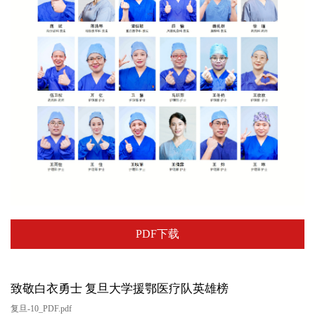
PDF下载
致敬白衣勇士 复旦大学援鄂医疗队英雄榜
复旦-10_PDF.pdf