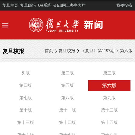
复旦主页
复旦邮箱
OA系统
eHall网上办事大厅
我要投稿
复旦校报
首页
复旦校报
《复旦》第1197期
第六版
头版
第二版
第三版
第六版
第四版
第五版
第七版
第八版
第九版
第十版
第十一版
第十二版
第十三版
第十四版
第十五版
第十六版
第十七版
第十八版