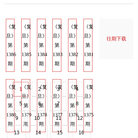
《复
《复
《复
《复
《复
《复
《复
《复
《
旦》
旦》
旦》
旦》
旦》
旦》
旦》
旦》
旦
往期下载
第
第
第
第
第
第
第
第
第
1386
1385
1384
1383
1382
1381
1374
1373
137
期
期
期
期
期
期
期
期
期
《复
《复
《复
《复
《复
《复
《复
《复
《
1
2
3
4
旦》
旦》
旦》
旦》
旦》
旦》
旦》
旦》
旦
5
6
7
8
第
第
第
第
第
第
第
第
第
1380
1379
1378
1377
1376
1375
1368
1367
136
9
10
11
12
期
期
期
期
期
期
期
期
期
13
14
15
16