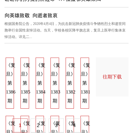
向英雄致敬 向逝者致哀
根据国务院公告，2020年4月4日，为抗击新冠肺炎疫情斗争牺牲烈士和逝世同
胞举行全国性哀悼活动。当天，学校各校区降半旗志哀，复旦上医举行集体哀
悼活动。详见二...
《复
《复
《复
《复
《复
《复
《复
《复
《
旦》
旦》
旦》
旦》
旦》
旦》
旦》
旦》
旦
往期下载
第
第
第
第
第
第
第
第
第
1386
1385
1384
1383
1382
1381
1374
1373
137
期
期
期
期
期
期
期
期
期
《复
《复
《复
《复
《复
《复
《复
《复
《
1
2
3
4
旦》
旦》
旦》
旦》
旦》
旦》
旦》
旦》
旦