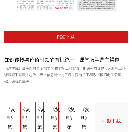
PDF下载
知识传授与价值引领的有机统一：课堂教学是主渠道
信息学院开展主题教育专题学习 探索新工科背景下的课程思政建设纯粹的工科
课程能不能融入思政内容？信息科学与工程学院电子工程系《模拟电子学基
础》课程的主讲...
《复
《复
《复
《复
《复
《复
《复
《复
《
旦》
旦》
旦》
旦》
旦》
旦》
旦》
旦》
旦
往期下载
第
第
第
第
第
第
第
第
第