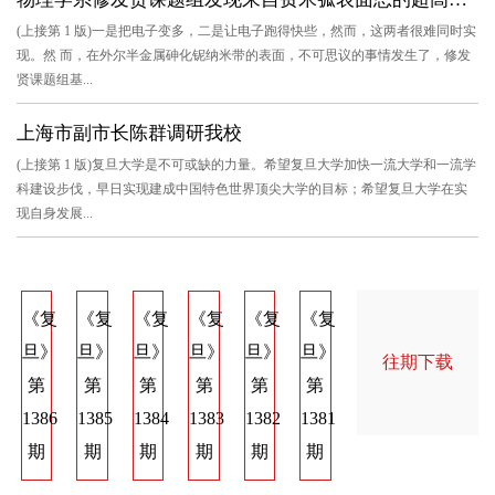
(上接第 1 版)一是把电子变多，二是让电子跑得快些，然而，这两者很难同时实
现。然 而，在外尔半金属砷化铌纳米带的表面，不可思议的事情发生了，修发
贤课题组基...
上海市副市长陈群调研我校
(上接第 1 版)复旦大学是不可或缺的力量。希望复旦大学加快一流大学和一流学
科建设步伐，早日实现建成中国特色世界顶尖大学的目标；希望复旦大学在实
现自身发展...
《复
《复
《复
《复
《复
《复
《复
《复
《
旦》
旦》
旦》
旦》
旦》
旦》
旦》
旦》
旦
往期下载
第
第
第
第
第
第
第
第
第
1386
1385
1384
1383
1382
1381
1374
1373
137
期
期
期
期
期
期
期
期
期