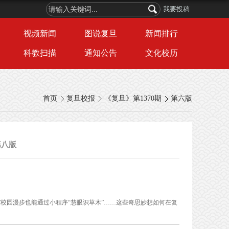
我要投稿
视频新闻
图说复旦
新闻排行
科教扫描
通知公告
文化校历
首页
复旦校报
《复旦》第1370期
第六版
第八版
划”校园漫步也能通过小程序“慧眼识草木”……这些奇思妙想如何在复