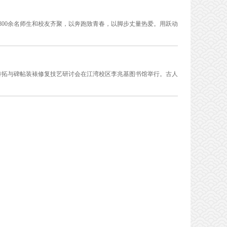
1800余名师生和校友齐聚，以奔跑致青春，以脚步丈量热爱。用跃动
刻传拓与碑帖装裱修复技艺研讨会在江湾校区李兆基图书馆举行。古人