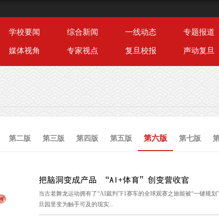
学校要闻
综合新闻
一线动态
专题报道
媒体视角
专家视点
复旦校报
声动复旦
第六版
第二版
第三版
第四版
第五版
第七版
把脑洞变成产品 “AI+体育”创变营收官
当古老舞龙运动拥有了“AI裁判”F1赛车的全球观赛之旅能被“一键规
旦园里变为触手可及的现实...