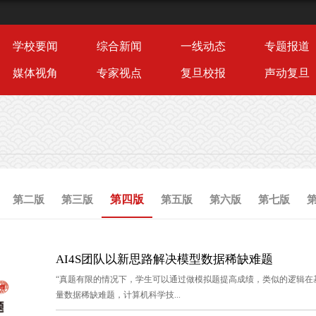
学校要闻
综合新闻
一线动态
专题报道
媒体视角
专家视点
复旦校报
声动复旦
第四版
第二版
第三版
第五版
第六版
第七版
AI4S团队以新思路解决模型数据稀缺难题
“真题有限的情况下，学生可以通过做模拟题提高成绩，类似的逻辑在
量数据稀缺难题，计算机科学技...