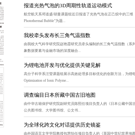
​报道光热气泡的3D周期性轨道运动模式
航空航天系邓道盛/胡曼课题组近日报道了光热气泡在正己烷中的三维（3D）周期性轨
Photothermal Bubble”为题...
我校牵头发布长三角气温指数
由我校大气科学研究院赵艳霞研究员牵头编制的长三角气温指数（系列
象数据要素与金融市场的深度融合...
为锂电池开发与优化提供关键见解
高分子科学系汪莹课题组展示高效处理多目标优化的创新方法，为锂电池材料的
Optimization of Ionic Polyme...
调查编目日本所藏中国古旧地图
由中华古籍保护研究院副研究员陈熙任项目负责人的《日本公藏中国古
公共图书馆、大学图书馆、公文书...
为全球化跨文化对话提供历史镜鉴
由外国语言文学学院教授包慧怡任项目负责人的《英国中世纪世界地图中