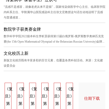
“流感不是感冒，就像老虎从来不是猫”，国家传染病医学中心主任、临床医学院
内科系主任、学附属华山医院感染科主任张文宏教授这句话生动地说明了流感
与普通感冒...
数院学子获奥赛金牌
数学科学学院2022级本科生李昕昊获得第15届白俄罗斯-俄罗斯数学奥林匹克竞
赛(the 15th Open Mathematical Olympiad of the Belarusian-Russian University)金牌...
文化校历上新
新版文化校历既有丰富多彩的百廿元素，也覆盖各类科创活动。来源：文化建
设委员会
《复
《复
《复
《复
《复
《复
《复
《复
《
旦》
旦》
旦》
旦》
旦》
旦》
旦》
旦》
旦
往期下载
第
第
第
第
第
第
第
第
第