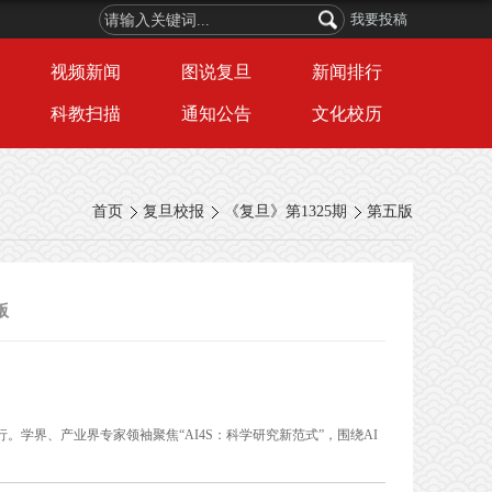
我要投稿
视频新闻
图说复旦
新闻排行
科教扫描
通知公告
文化校历
首页
复旦校报
《复旦》第1325期
第五版
版
行。学界、产业界专家领袖聚焦“AI4S：科学研究新范式”，围绕AI