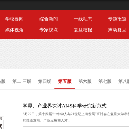
学校要闻
综合新闻
一线动态
专题报道
媒体视角
专家视点
复旦校报
声动复旦
第五版
头版
第二-三版
第四版
第六版
第七版
第八
学界、产业界探讨AI4S科学研究新范式
6月22日，第十四届“中华学人与21世纪上海发展”研讨会在复旦大学举
的理论发展、产业应用和人才...